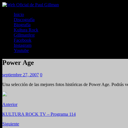
Inicio
Discografía
Biografía
Kultura Rock
Gillmanfest
Facebook
Instagram
Youtube
Power Age
septiembre 27, 2007
0
Una selección de las mejores fotos históricas de Power Age. Podrás ver
Anterior
KULTURA ROCK TV – Programa 114
Siguiente