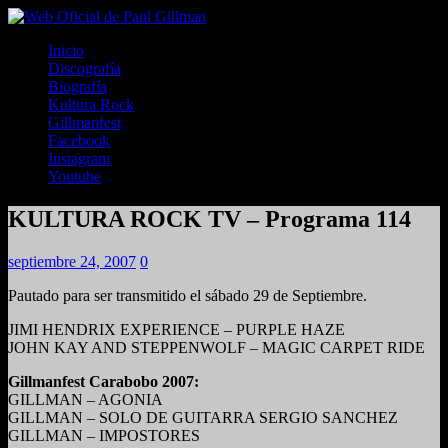
Inicio
Discografía
Biografía
Kultura Rock
Gillmanfest
Facebook
Instagram
Youtube
KULTURA ROCK TV – Programa 114
septiembre 24, 2007
0
Pautado para ser transmitido el sábado 29 de Septiembre.
JIMI HENDRIX EXPERIENCE – PURPLE HAZE
JOHN KAY AND STEPPENWOLF – MAGIC CARPET RIDE
Gillmanfest Carabobo 2007:
GILLMAN – AGONIA
GILLMAN – SOLO DE GUITARRA SERGIO SANCHEZ
GILLMAN – IMPOSTORES