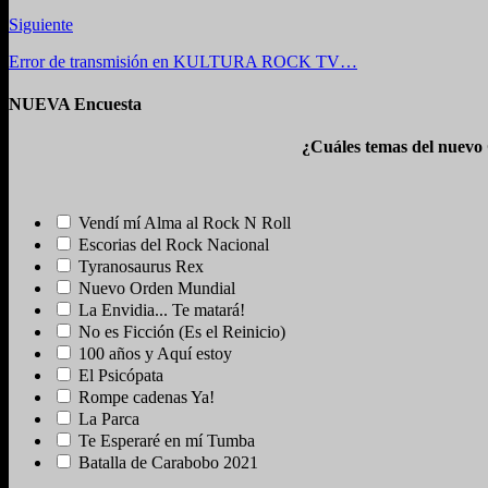
Siguiente
Error de transmisión en KULTURA ROCK TV…
NUEVA Encuesta
¿Cuáles temas del nuevo
Vendí mí Alma al Rock N Roll
Escorias del Rock Nacional
Tyranosaurus Rex
Nuevo Orden Mundial
La Envidia... Te matará!
No es Ficción (Es el Reinicio)
100 años y Aquí estoy
El Psicópata
Rompe cadenas Ya!
La Parca
Te Esperaré en mí Tumba
Batalla de Carabobo 2021