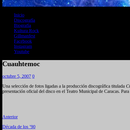
Inicio
Discografía
Biografía
Kultura Rock
Gillmanfest
Facebook
Instagram
Youtube
Cuauhtemoc
octubre 5, 2007
0
Una selección de fotos ligadas a la producción discográfica titulada
C
presentación oficial del disco en el Teatro Municipal de Caracas. Para 
Anterior
Década de los ’90