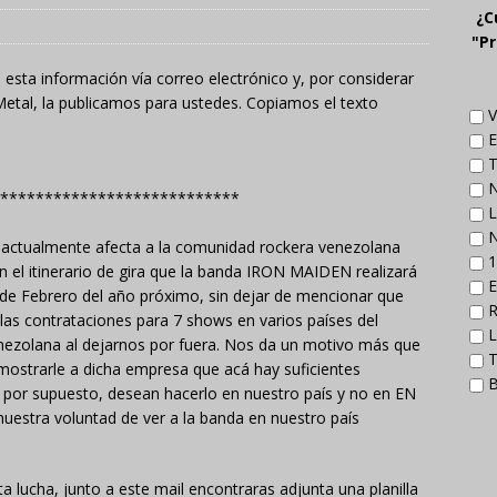
¿C
"Pr
esta información vía correo electrónico y, por considerar
Metal, la publicamos para ustedes. Copiamos el texto
V
E
T
N
****************************
L
N
ue actualmente afecta a la comunidad rockera venezolana
1
 el itinerario de gira que la banda IRON MAIDEN realizará
E
 de Febrero del año próximo, sin dejar de mencionar que
R
as contrataciones para 7 shows en varios países del
L
enezolana al dejarnos por fuera. Nos da un motivo más que
T
emostrarle a dicha empresa que acá hay suficientes
B
por supuesto, desean hacerlo en nuestro país y no en EN
tra voluntad de ver a la banda en nuestro país
a lucha, junto a este mail encontraras adjunta una planilla