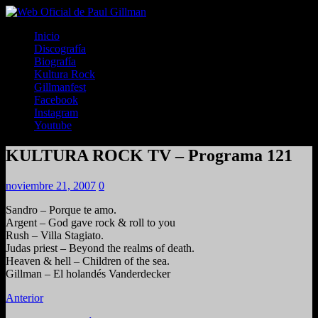
Inicio
Discografía
Biografía
Kultura Rock
Gillmanfest
Facebook
Instagram
Youtube
KULTURA ROCK TV – Programa 121
noviembre 21, 2007
0
Sandro – Porque te amo.
Argent – God gave rock & roll to you
Rush – Villa Stagiato.
Judas priest – Beyond the realms of death.
Heaven & hell – Children of the sea.
Gillman – El holandés Vanderdecker
Anterior