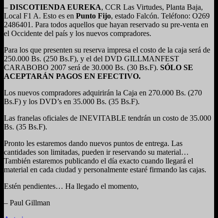
–
DISCOTIENDA EUREKA
, CCR Las Virtudes, Planta Baja,
Local F1 A. Esto es en
Punto Fijo
, estado Falcón. Teléfono: O269
2486401. Para todos aquellos que hayan reservado su pre-venta en
el Occidente del país y los nuevos compradores.
Para los que presenten su reserva impresa el costo de la caja será de
250.000 Bs. (250 Bs.F), y el del DVD GILLMANFEST
CARABOBO 2007 será de 30.000 Bs. (30 Bs.F).
SÓLO SE
ACEPTARÁN PAGOS EN EFECTIVO.
Los nuevos compradores adquirirán la Caja en 270.000 Bs. (270
Bs.F) y los DVD’s en 35.000 Bs. (35 Bs.F).
Las franelas oficiales de INEVITABLE tendrán un costo de 35.000
Bs. (35 Bs.F).
Pronto les estaremos dando nuevos puntos de entrega. Las
cantidades son limitadas, pueden ir reservando su material…
También estaremos publicando el día exacto cuando llegará el
material en cada ciudad y personalmente estaré firmando las cajas.
Estén pendientes… Ha llegado el momento,
– Paul Gillman