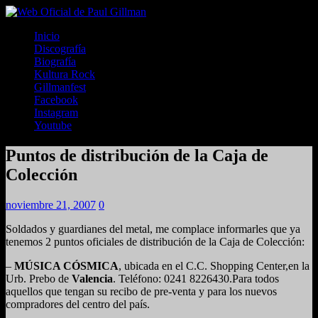
Inicio
Discografía
Biografía
Kultura Rock
Gillmanfest
Facebook
Instagram
Youtube
Puntos de distribución de la Caja de
Colección
noviembre 21, 2007
0
Soldados y guardianes del metal, me complace informarles que ya
tenemos 2 puntos oficiales de distribución de la Caja de Colección:
–
MÚSICA CÓSMICA
, ubicada en el C.C. Shopping Center,en la
Urb. Prebo de
Valencia
. Teléfono: 0241 8226430.Para todos
aquellos que tengan su recibo de pre-venta y para los nuevos
compradores del centro del país.