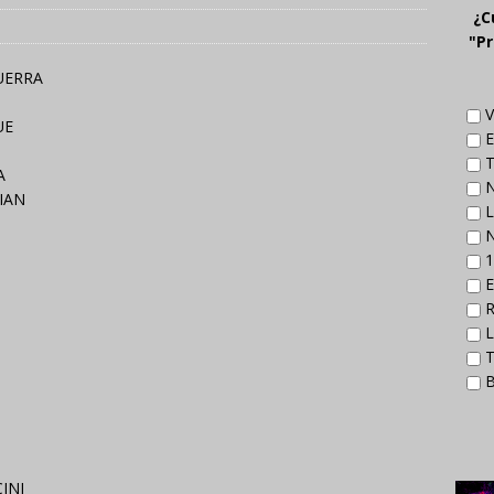
¿C
"Pr
UERRA
V
UE
E
T
A
N
IAN
L
N
1
E
R
L
T
B
INI