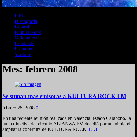
Inicio
Discografía
Biografía
Kultura Rock
Gillmanfest
Facebook
Instagram
Youtube
Mes:
febrero 2008
Se suman mas emisoras a KULTURA ROCK FM
febrero 26, 2008
0
En una reciente reunión realizada en Valencia, estado Carabobo, la
junta directiva del circuito ALIANZA FM decidió por unanimidad
ampliar la cobertura de KULTURA ROCK,
[…]