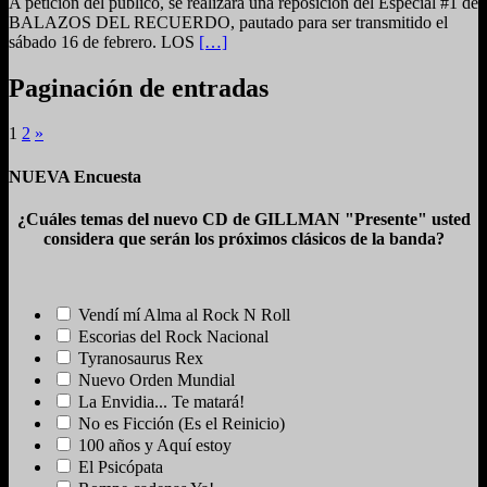
A petición del público, se realizará una reposición del Especial #1 de
BALAZOS DEL RECUERDO, pautado para ser transmitido el
sábado 16 de febrero. LOS
[…]
Paginación de entradas
1
2
»
NUEVA Encuesta
¿Cuáles temas del nuevo CD de GILLMAN "Presente" usted
considera que serán los próximos clásicos de la banda?
Vendí mí Alma al Rock N Roll
Escorias del Rock Nacional
Tyranosaurus Rex
Nuevo Orden Mundial
La Envidia... Te matará!
No es Ficción (Es el Reinicio)
100 años y Aquí estoy
El Psicópata