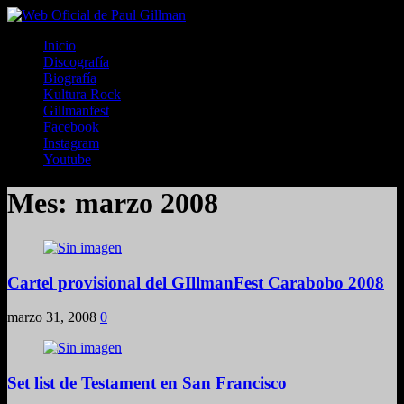
Inicio
Discografía
Biografía
Kultura Rock
Gillmanfest
Facebook
Instagram
Youtube
Mes:
marzo 2008
Cartel provisional del GIllmanFest Carabobo 2008
marzo 31, 2008
0
Set list de Testament en San Francisco