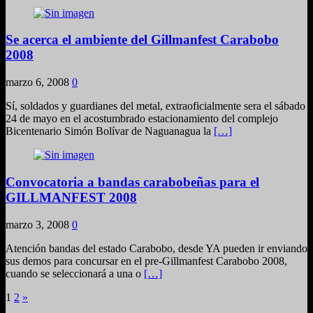
Se acerca el ambiente del Gillmanfest Carabobo
2008
marzo 6, 2008
0
Sí, soldados y guardianes del metal, extraoficialmente sera el sábado
24 de mayo en el acostumbrado estacionamiento del complejo
Bicentenario Simón Bolívar de Naguanagua la
[…]
Convocatoria a bandas carabobeñas para el
GILLMANFEST 2008
marzo 3, 2008
0
Atención bandas del estado Carabobo, desde YA pueden ir enviando
sus demos para concursar en el pre-Gillmanfest Carabobo 2008,
cuando se seleccionará a una o
[…]
Paginación
1
2
»