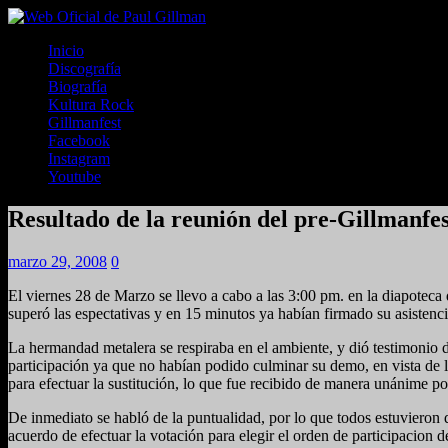
Inicio
Discografía
Biografía
Kultura Rock
Gillmanfest
Facebook
Instagram
Youtube
Resultado de la reunión del pre-Gillmanfe
marzo 29, 2008
0
El viernes 28 de Marzo se llevo a cabo a las 3:00 pm. en la diapote
superó las espectativas y en 15 minutos ya habían firmado su asi
La hermandad metalera se respiraba en el ambiente, y dió testimonio
participación ya que no habían podido culminar su demo, en vista de 
para efectuar la sustitución, lo que fue recibido de manera unánime por
De inmediato se habló de la puntualidad, por lo que todos estuvieron
acuerdo de efectuar la votación para elegir el orden de participacion 