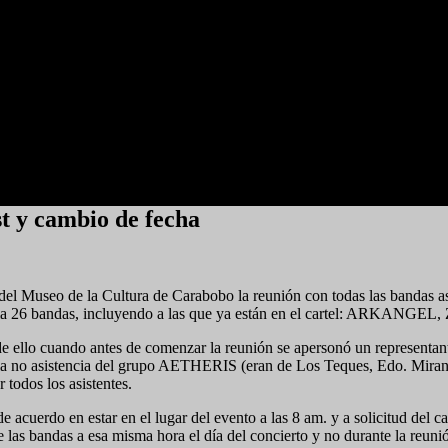
st y cambio de fecha
ca del Museo de la Cultura de Carabobo la reunión con todas las banda
stencia 26 bandas, incluyendo a las que ya están en el cartel: ARK
 de ello cuando antes de comenzar la reunión se apersonó un represent
la no asistencia del grupo AETHERIS (eran de Los Teques, Edo. Miranda)
 todos los asistentes.
 de acuerdo en estar en el lugar del evento a las 8 am. y a solicitud
de las bandas a esa misma hora el día del concierto y no durante la reun