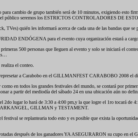
o para cambio de grupo también será de 10 minutos, exigiendo esto firme
cion y el público seremos los ESTRICTOS CONTROLADORES DE ESTO
TVes) quién les informará acerca de cada una de las bandas que se p
na SEGURIDAD ENDÓGENA para el evento cuya organización estará a 
 primeras 500 personas que lleguen al evento y solo se iniciará el cont
las…
realiza el conteo.
cho a represetar a Carabobo en el GILLMANFEST CARABOBO 2008 el d
 todos los grandes festivales del mundo, se contará por primera 
cionar a partir del mediodía del sábado 24 en una ubicación aún no def
el 2do lugar lo hará de 3:30 a 4:00 pm,y la que logre el 1ro tocará de 4
esencia de ARKANGEL, GILLMAN y TESTAMENT.
stival se replantearia todo esto y es posible que exista la oportunida
mejor votadas después de los ganadores YA ASEGURARON su cupo 