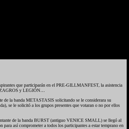
s aspirantes que participarán en el PRE-GILLMANFEST, la asistencia
ANGEL, ZAGROS y LEGIÓN…
ante de la banda METASTASIS solicitando se le considerara su
, se le solicitó a los grupos presentes que votaran o no por ellos
 del cantante de la banda BURST (antiguo VENICE SMALL) se llegó al
ión para así comprometer a todos los participantes a estar temprano en