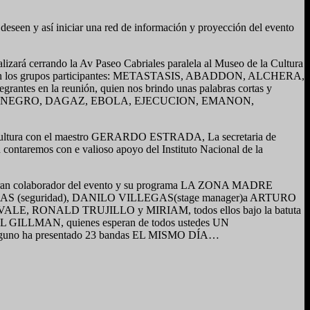
 deseen y así iniciar una red de información y proyección del evento
rá cerrando la Av Paseo Cabriales paralela al Museo de la Cultura
stos son los grupos participantes: METASTASIS, ABADDON, ALCHERA,
en la reunión, quien nos brindo unas palabras cortas y
IENTE NEGRO, DAGAZ, EBOLA, EJECUCION, EMANON,
a de Cultura con el maestro GERARDO ESTRADA, La secretaria de
ntaremos con e valioso apoyo del Instituto Nacional de la
n gran colaborador del evento y su programa LA ZONA MADRE
RMAS (seguridad), DANILO VILLEGAS(stage manager)a ARTURO
DOVALE, RONALD TRUJILLO y MIRIAM, todos ellos bajo la batuta
AUL GILLMAN, quienes esperan de todos ustedes UN
lguno ha presentado 23 bandas EL MISMO DÍA…