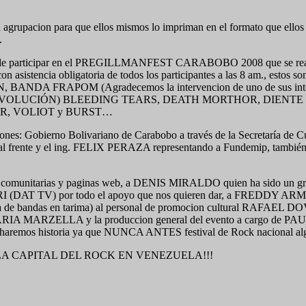
da agrupacion para que ellos mismos lo impriman en el formato que ellos
.
so de participar en el PREGILLMANFEST CARABOBO 2008 que se realiza
 asistencia obligatoria de todos los participantes a las 8 am., e
APOM (Agradecemos la intervencion de uno de sus integrantes 
estamos en REVOLUCIÓN) BLEEDING TEARS, DEATH MORTHOR, D
R, VOLIOT y BURST…
ituciones: Gobierno Bolivariano de Carabobo a través de la Secretarí
l frente y el ing. FELIX PERAZA representando a Fundemip, también co
dios comunitarias y paginas web, a DENIS MIRALDO quien ha sido u
(DAT TV) por todo el apoyo que nos quieren dar, a FREDDY A
de bandas en tarima) al personal de promocion cultural RAFAEL 
NA MARIA MARZELLA y la produccion general del evento a cargo de P
emos historia ya que NUNCA ANTES festival de Rock nacional a
encia LA CAPITAL DEL ROCK EN VENEZUELA!!!