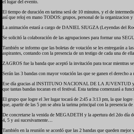
el lugar del evento.
El tiempo de duración en tarima será de 10 minutos, y el de intermedi
así que reloj en mano TODOS: grupos, personal de la organiza
La animación estará a cargo de DANIEL SIUGZA (Leyendas del Rock, 
Se solicitó la colaboración de las agrupaciones para formar u
También se informo que las boletas de votación se les entregarán a las
aspirantes, contando con la presencia de un testigo de cada una de el
ZAGROS fue la banda que aceptó la invitación para tocar mientras se 
Serán las 3 bandas con mayor votación las que se ganen el dere
Ese día gracias al INSTITUNO NACIONAL DE LA JUVENTUD y como en
que tantas bandas tocaran en el festival. Esta tarima comenzará a fun
El grupo que logre el 3er lugar tocará de 2:45 a 3:13 pm, la que logre 
que, apartir de las 5 pm se abra la tarima principal con la pr
De concretarse la venida de MEGADETH y la apertura del 2do día del fe
4, 5 y asi sucesivamente…
También en la reunión se acordó que las 2 bandas que queden 