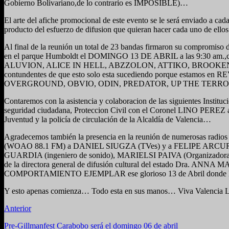
Gobierno Bolivariano,de lo contrario es IMPOSIBLE)…
El arte del afiche promocional de este evento se le será enviado a ca
producto del esfuerzo de difusion que quieran hacer cada uno de ellos
Al final de la reunión un total de 23 bandas firmaron su compromi
en el parque Humboldt el DOMINGO 13 DE ABRIL a las 9:30 am.,con
ALUVION, ALICE IN HELL, ABZZOLON, ATTIKO, BROOKEN, BANDA FR
contundentes de que esto solo esta sucediendo porque 
OVERGROUND, OBVIO, ODIN, PREDATOR, UP THE TERRO
Contaremos con la asistencia y colaboracion de las siguientes Inst
seguridad ciudadana, Proteccion Civil con el Coronel LINO PEREZ a
Juventud y la policía de circulación de la Alcaldía de Valencia…
Agradecemos también la presencia en la reunión de numerosas ra
(WOAO 88.1 FM) a DANIEL SIUGZA (TVes) y a FELIPE ARCURI 
GUARDIA (ingeniero de sonido), MARIELSI PAIVA (Organizadora 
de la directora general de difusión cultural del estado Dra. AN
COMPORTAMIENTO EJEMPLAR ese glorioso 13 de Abril donde har
Y esto apenas comienza… Todo esta en sus manos… Viva Val
Anterior
Pre-Gillmanfest Carabobo será el domingo 06 de abril