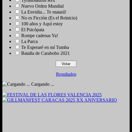
Tyranosaurus Rex
Nuevo Orden Mundial
La Envidia... Te matará!
No es Ficción (Es el Reinicio)
100 años y Aquí estoy
El Psicópata
Rompe cadenas Ya!
La Parca
Te Esperaré en mí Tumba
Batalla de Carabobo 2021
Resultados
Cargando ...
2024. Grabado y Mezclado en Valencia, Venezuela.