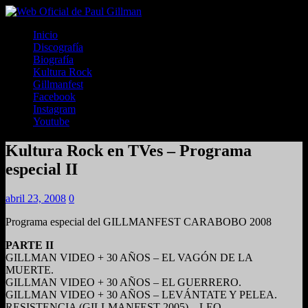
Inicio
Discografía
Biografía
Kultura Rock
Gillmanfest
Facebook
Instagram
Youtube
Kultura Rock en TVes – Programa
especial II
abril 23, 2008
0
Programa especial del GILLMANFEST CARABOBO 2008
PARTE II
GILLMAN VIDEO + 30 AÑOS – EL VAGÓN DE LA
MUERTE.
GILLMAN VIDEO + 30 AÑOS – EL GUERRERO.
GILLMAN VIDEO + 30 AÑOS – LEVÁNTATE Y PELEA.
RESISTENCIA (GILLMANFEST 2005) – LEO.