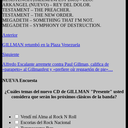
ARKANGEL (NUEVO) – REY DEL DOLOR.
TESTAMENT – THE PREACHER.
TESTAMENT – THE NEW ORDER.
MEGADETH – SOMETHING THAT I’M NOT.
MEGADETH – SYMPHONY OF DESTRUCTION.
Anterior
GILLMAN retumbó en la Plaza Venezuela
Siguiente
Alfredo Escalante arremete contra Paul Gillman, califica de
«parapeto» al Gillmanfest y «prefiere oír reggaetón de pie»…
NUEVA Encuesta
¿Cuáles temas del nuevo CD de GILLMAN "Presente" usted
considera que serán los próximos clásicos de la banda?
Vendí mí Alma al Rock N Roll
Escorias del Rock Nacional