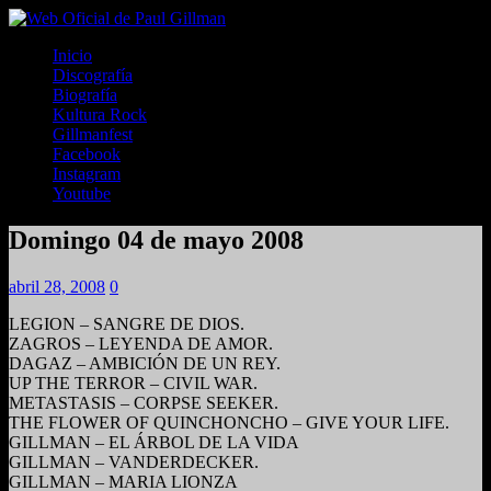
Inicio
Discografía
Biografía
Kultura Rock
Gillmanfest
Facebook
Instagram
Youtube
Domingo 04 de mayo 2008
abril 28, 2008
0
LEGION – SANGRE DE DIOS.
ZAGROS – LEYENDA DE AMOR.
DAGAZ – AMBICIÓN DE UN REY.
UP THE TERROR – CIVIL WAR.
METASTASIS – CORPSE SEEKER.
THE FLOWER OF QUINCHONCHO – GIVE YOUR LIFE.
GILLMAN – EL ÁRBOL DE LA VIDA
GILLMAN – VANDERDECKER.
GILLMAN – MARIA LIONZA