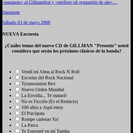
«parapeto» al Gillmanfest y «prefiere oír reggaetón de pie»…
Siguiente
Sábado 03 de mayo 2008
NUEVA Encuesta
¿Cuáles temas del nuevo CD de GILLMAN "Presente" usted
considera que serán los próximos clásicos de la banda?
Vendí mí Alma al Rock N Roll
Escorias del Rock Nacional
Tyranosaurus Rex
Nuevo Orden Mundial
La Envidia... Te matará!
No es Ficción (Es el Reinicio)
100 años y Aquí estoy
El Psicópata
Rompe cadenas Ya!
La Parca
Te Esperaré en mí Tumba