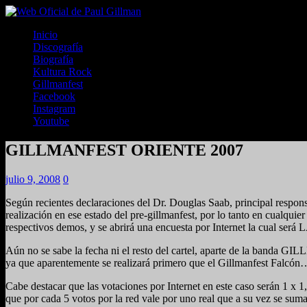
Inicio
Discografía
Biografía
Kultura Rock
Gillmanfest
Facebook
Instagram
Youtube
GILLMANFEST ORIENTE 2007
julio 9, 2008
0
Según recientes declaraciones del Dr. Douglas Saab, principal resp
realización en ese estado del pre-gillmanfest, por lo tanto en cualqu
respectivos demos, y se abrirá una encuesta por Internet la cual s
Aún no se sabe la fecha ni el resto del cartel, aparte de la banda GILL
ya que aparentemente se realizará primero que el Gillmanfest Falcón
Cabe destacar que las votaciones por Internet en este caso serán 1 x 1
que por cada 5 votos por la red vale por uno real que a su vez se suma