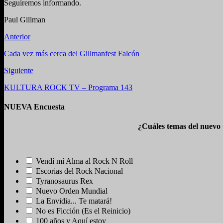
Seguiremos informando.
Paul Gillman
Anterior
Cada vez más cerca del Gillmanfest Falcón
Siguiente
KULTURA ROCK TV – Programa 143
NUEVA Encuesta
¿Cuáles temas del nuevo
Vendí mí Alma al Rock N Roll
Escorias del Rock Nacional
Tyranosaurus Rex
Nuevo Orden Mundial
La Envidia... Te matará!
No es Ficción (Es el Reinicio)
100 años y Aquí estoy