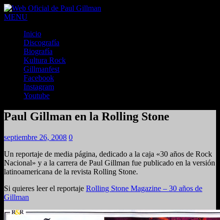
MENU
Inicio
Discografía
Biografía
Kultura Rock
Gillmanfest
Facebook
Instagram
Youtube
Paul Gillman en la Rolling Stone
septiembre 26, 2008
0
Un reportaje de media página, dedicado a la caja «30 años de Rock
Nacional» y a la carrera de Paul Gillman fue publicado en la versión
latinoamericana de la revista Rolling Stone.
Si quieres leer el reportaje
Rolling Stone Magazine – 30 años de
Gillman