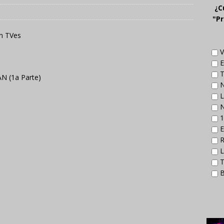
¿C
"Pr
n TVes
V
E
T
N (1a Parte)
N
L
N
1
E
R
L
T
B