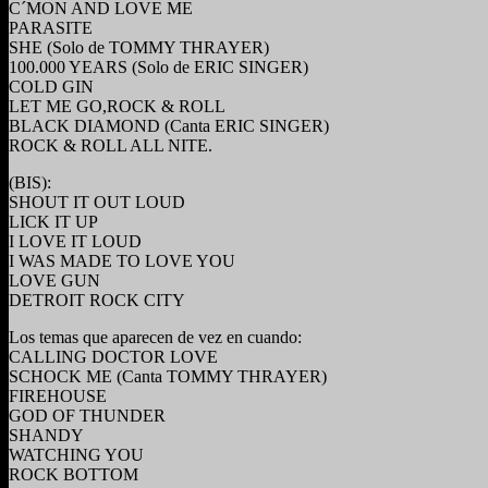
C´MON AND LOVE ME
PARASITE
SHE (Solo de TOMMY THRAYER)
100.000 YEARS (Solo de ERIC SINGER)
COLD GIN
LET ME GO,ROCK & ROLL
BLACK DIAMOND (Canta ERIC SINGER)
ROCK & ROLL ALL NITE.
(BIS):
SHOUT IT OUT LOUD
LICK IT UP
I LOVE IT LOUD
I WAS MADE TO LOVE YOU
LOVE GUN
DETROIT ROCK CITY
Los temas que aparecen de vez en cuando:
CALLING DOCTOR LOVE
SCHOCK ME (Canta TOMMY THRAYER)
FIREHOUSE
GOD OF THUNDER
SHANDY
WATCHING YOU
ROCK BOTTOM