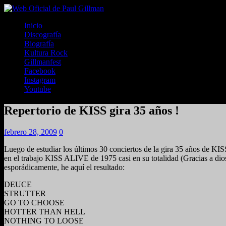
Inicio
Discografía
Biografía
Kultura Rock
Gillmanfest
Facebook
Instagram
Youtube
Repertorio de KISS gira 35 años !
febrero 28, 2009
0
Luego de estudiar los últimos 30 conciertos de la gira 35 años de K
en el trabajo KISS ALIVE de 1975 casi en su totalidad (Gracias a dios
esporádicamente, he aquí el resultado:
DEUCE
STRUTTER
GO TO CHOOSE
HOTTER THAN HELL
NOTHING TO LOOSE