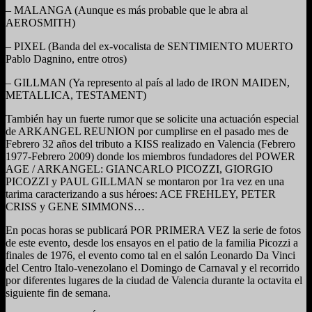
– MALANGA (Aunque es más probable que le abra al
AEROSMITH)
– PIXEL (Banda del ex-vocalista de SENTIMIENTO MUERTO
Pablo Dagnino, entre otros)
– GILLMAN (Ya represento al país al lado de IRON MAIDEN,
METALLICA, TESTAMENT)
También hay un fuerte rumor que se solicite una actuación especial
de ARKANGEL REUNION por cumplirse en el pasado mes de
Febrero 32 años del tributo a KISS realizado en Valencia (Febrero
1977-Febrero 2009) donde los miembros fundadores del POWER
AGE / ARKANGEL: GIANCARLO PICOZZI, GIORGIO
PICOZZI y PAUL GILLMAN se montaron por 1ra vez en una
tarima caracterizando a sus héroes: ACE FREHLEY, PETER
CRISS y GENE SIMMONS…
En pocas horas se publicará POR PRIMERA VEZ la serie de fotos
de este evento, desde los ensayos en el patio de la familia Picozzi a
finales de 1976, el evento como tal en el salón Leonardo Da Vinci
del Centro Italo-venezolano el Domingo de Carnaval y el recorrido
por diferentes lugares de la ciudad de Valencia durante la octavita el
siguiente fin de semana.