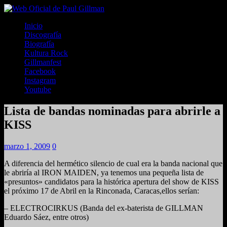
Inicio
Discografía
Biografía
Kultura Rock
Gillmanfest
Facebook
Instagram
Youtube
Lista de bandas nominadas para abrirle a
KISS
marzo 1, 2009
0
A diferencia del hermético silencio de cual era la banda nacional que
le abriría al IRON MAIDEN, ya tenemos una pequeña lista de
«presuntos» candidatos para la histórica apertura del show de KISS
el próximo 17 de Abril en la Rinconada, Caracas,ellos serían:
– ELECTROCIRKUS (Banda del ex-baterista de GILLMAN
Eduardo Sáez, entre otros)