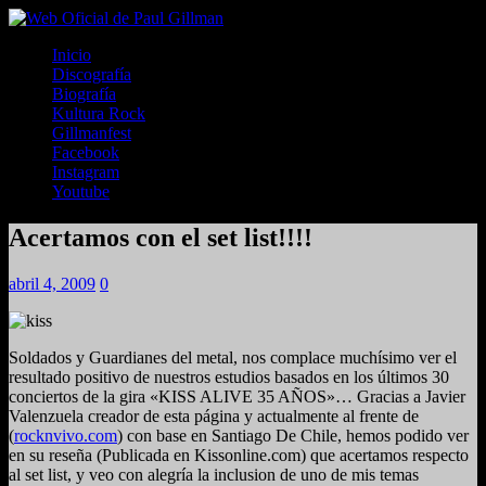
Inicio
Discografía
Biografía
Kultura Rock
Gillmanfest
Facebook
Instagram
Youtube
Acertamos con el set list!!!!
abril 4, 2009
0
Soldados y Guardianes del metal, nos complace muchísimo ver el
resultado positivo de nuestros estudios basados en los últimos 30
conciertos de la gira «KISS ALIVE 35 AÑOS»… Gracias a Javier
Valenzuela creador de esta página y actualmente al frente de
(
rocknvivo.com
) con base en Santiago De Chile, hemos podido ver
en su reseña (Publicada en Kissonline.com) que acertamos respecto
al set list, y veo con alegría la inclusion de uno de mis temas