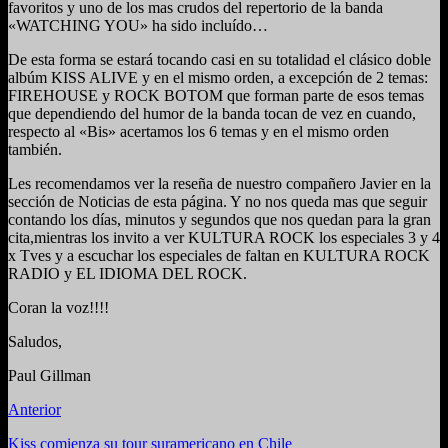
favoritos y uno de los mas crudos del repertorio de la banda
«WATCHING YOU» ha sido incluído…
De esta forma se estará tocando casi en su totalidad el clásico doble
albúm KISS ALIVE y en el mismo orden, a excepción de 2 temas:
FIREHOUSE y ROCK BOTOM que forman parte de esos temas
que dependiendo del humor de la banda tocan de vez en cuando,
respecto al «Bis» acertamos los 6 temas y en el mismo orden
también.
Les recomendamos ver la reseña de nuestro compañero Javier en la
sección de Noticias de esta página. Y no nos queda mas que seguir
contando los días, minutos y segundos que nos quedan para la gran
cita,mientras los invito a ver KULTURA ROCK los especiales 3 y 4
x Tves y a escuchar los especiales de faltan en KULTURA ROCK
RADIO y EL IDIOMA DEL ROCK.
Coran la voz!!!!
Saludos,
Paul Gillman
Anterior
Kiss comienza su tour suramericano en Chile