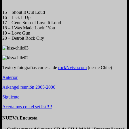
—————
15 – Shout It Out Loud
16 – Lick It Up
17 – Gene Solo / I Love It Loud
18 – I Was Made Lovin’ You
19 – Love Gun
20 – Detroit Rock City
Texto y fotografías cortesía de
rockNvivo.com
(desde Chile)
Anterior
Arkangel reunión 2005-2006
Siguiente
Acertamos con el set list!!!!
NUEVA Encuesta