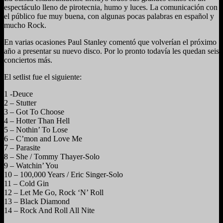
espectáculo lleno de pirotecnia, humo y luces. La comunicación con
el público fue muy buena, con algunas pocas palabras en español y
mucho Rock.
En varias ocasiones Paul Stanley comentó que volverían el próximo
año a presentar su nuevo disco. Por lo pronto todavía les quedan seis
conciertos más.
El setlist fue el siguiente:
1 -Deuce
2 – Stutter
3 – Got To Choose
4 – Hotter Than Hell
5 – Nothin’ To Lose
6 – C’mon and Love Me
7 – Parasite
8 – She / Tommy Thayer-Solo
9 – Watchin’ You
10 – 100,000 Years / Eric Singer-Solo
11 – Cold Gin
12 – Let Me Go, Rock ‘N’ Roll
13 – Black Diamond
14 – Rock And Roll All Nite