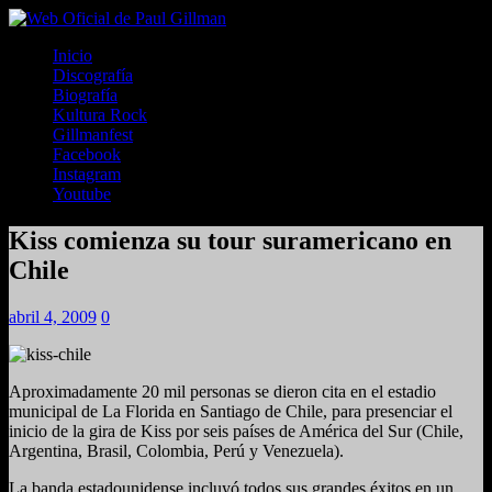
Inicio
Discografía
Biografía
Kultura Rock
Gillmanfest
Facebook
Instagram
Youtube
Kiss comienza su tour suramericano en
Chile
abril 4, 2009
0
Aproximadamente 20 mil personas se dieron cita en el estadio
municipal de La Florida en Santiago de Chile, para presenciar el
inicio de la gira de Kiss por seis países de América del Sur (Chile,
Argentina, Brasil, Colombia, Perú y Venezuela).
La banda estadounidense incluyó todos sus grandes éxitos en un