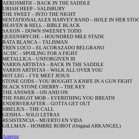
AEROSMITH – BACK IN THE SADDLE
URIAH HEEP – SALISBURY
THE SWEET – INTO THE NIGHT
SENTATIONAL ALEX HARVEY BAND – HOLE IN HER STO
HEAVEN & HELL – BIBLE BLACK
SAXON – DOWN SWEENEY TODD
QUEENSRYCHE – HOUNDRED MILE STADE
RATA BLANCA – TALISMAN
TREN LOCO – EL ACORAZADO BELGRANO
AC/DC – SPOILING FOR A FIGHT
METALLICA – UNFORGIVEN III
VARIOS ARTISTAS – BACK IN THE SADDLE
VARIOS ARTISTAS – WALK ALL OVER YOU
HOT LEG – I´VE MEET JESUS
STONE GODS – YOU BOUGHT A KNIFE IN A GUN FIGHT
BLACK STONE CHERRY – THE KEY
THE ANSWER – ON AND ON
THE PARLOT MOB – EVERITHING YOU BREATH
ENDERVERAFTER – GOTTA GET OUT
SIBELIUS – THE CALL
GEISHA – SOLO LETRAS
RESISTENCIA – MUERTO EN VIDA
GILLMAN – HOMBRE ROBOT (Original ARKANGEL)
Anterior