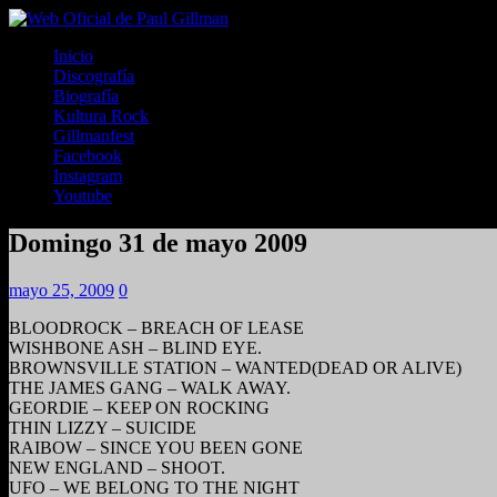
Inicio
Discografía
Biografía
Kultura Rock
Gillmanfest
Facebook
Instagram
Youtube
Domingo 31 de mayo 2009
mayo 25, 2009
0
BLOODROCK – BREACH OF LEASE
WISHBONE ASH – BLIND EYE.
BROWNSVILLE STATION – WANTED(DEAD OR ALIVE)
THE JAMES GANG – WALK AWAY.
GEORDIE – KEEP ON ROCKING
THIN LIZZY – SUICIDE
RAIBOW – SINCE YOU BEEN GONE
NEW ENGLAND – SHOOT.
UFO – WE BELONG TO THE NIGHT