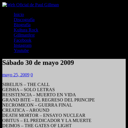
Inicio
Discografía
Biografía
Kultura Rock
Gillmanfest
Facebook
Instagram
Youtube
Sábado 30 de mayo 2009
mayo 25, 2009
0
SIBELIUS – THE CALL
GEISHA – SOLO LETRAS
RESISTENCIA – MUERTO EN VIDA
GRAND BITE – EL REGRESO DEL PRINCIPE
NECROMICON – GUERRA FINAL
CREATICA – AROUND
DEATH MORTOR – ENSAYO NUCLEAR
OBITUS – EL PREDICADOR Y LA MUERTE
DEIMOS – THE GATES OF LIGHT