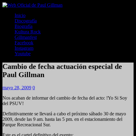
Inicio
Discografía
Biografía
Kultura Rock
Gillmanfest
Facebook
Instagram
Youtube
Cambio de fecha actuación especial de
Paul Gillman
mayo 28, 2009
0
Nos acaban de informar del cambio de fecha del acto: !Yo Si Soy
del PSUV!
Definitivamente se llevará a cabo el próximo sábado 30 de mayo
2009, desde las 9 am. hasta las 5 pm. en el estacionamiento del
Parque Recreacional Sur.
Este es el cartel definitivo del evento: