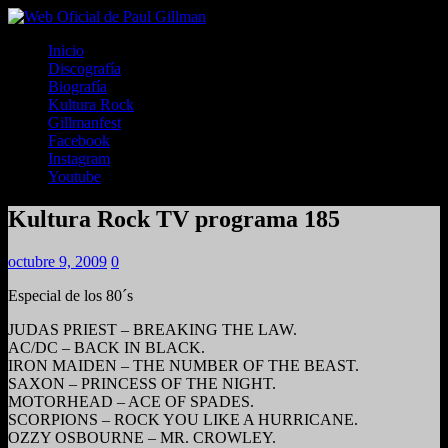
Inicio
Discografía
Biografía
Kultura Rock
Gillmanfest
Facebook
Instagram
Youtube
Kultura Rock TV programa 185
octubre 9, 2009
0
Especial de los 80´s
JUDAS PRIEST – BREAKING THE LAW.
AC/DC – BACK IN BLACK.
IRON MAIDEN – THE NUMBER OF THE BEAST.
SAXON – PRINCESS OF THE NIGHT.
MOTORHEAD – ACE OF SPADES.
SCORPIONS – ROCK YOU LIKE A HURRICANE.
OZZY OSBOURNE – MR. CROWLEY.