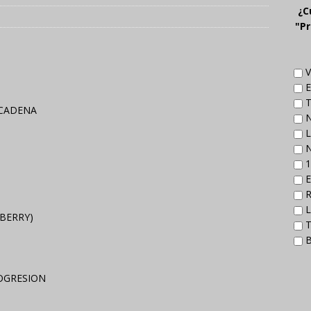
¿C
"Pr
V
E
T
 CADENA
N
L
N
1
E
R
L
 BERRY)
T
B
ROGRESION