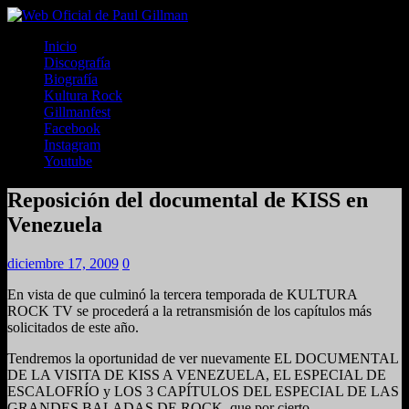
Inicio
Discografía
Biografía
Kultura Rock
Gillmanfest
Facebook
Instagram
Youtube
Reposición del documental de KISS en
Venezuela
diciembre 17, 2009
0
En vista de que culminó la tercera temporada de KULTURA
ROCK TV se procederá a la retransmisión de los capítulos más
solicitados de este año.
Tendremos la oportunidad de ver nuevamente EL DOCUMENTAL
DE LA VISITA DE KISS A VENEZUELA, EL ESPECIAL DE
ESCALOFRÍO y LOS 3 CAPÍTULOS DEL ESPECIAL DE LAS
GRANDES BALADAS DE ROCK, que por cierto,