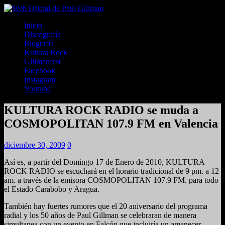
Inicio
Discografía
Biografía
Kultura Rock
Gillmanfest
Facebook
Instagram
Youtube
KULTURA ROCK RADIO se muda a
COSMOPOLITAN 107.9 FM en Valencia
diciembre 30, 2009
0
Así es, a partir del Domingo 17 de Enero de 2010, KULTURA
ROCK RADIO se escuchará en el horario tradicional de 9 pm. a 12
am. a través de la emisora COSMOPOLITAN 107.9 FM. para todo
el Estado Carabobo y Aragua.
También hay fuertes rumores que el 20 aniversario del programa
radial y los 50 años de Paul Gillman se celebraran de manera
simultanea con un evento en Falcón que incluiría un amanecer