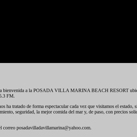
 dar la bienvenida a la POSADA VILLA MARINA BEACH RESORT ubicada e
5.3 FM.
 tratado de forma espectacular cada vez que visitamos el estado, sin
iento, seguridad, la mejor comida del mar y, de paso, con precios solid
el correo posadavilladavillamarina@yahoo.com.