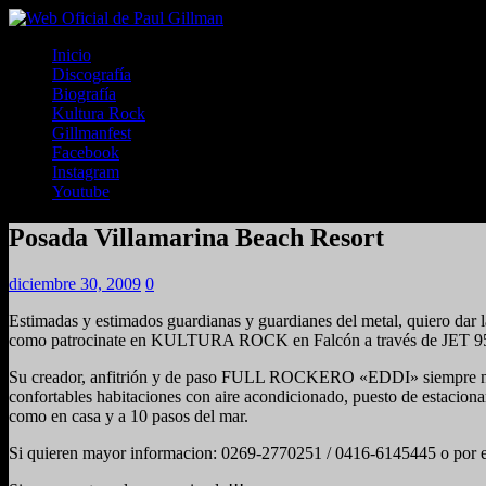
Inicio
Discografía
Biografía
Kultura Rock
Gillmanfest
Facebook
Instagram
Youtube
Posada Villamarina Beach Resort
diciembre 30, 2009
0
Estimadas y estimados guardianas y guardianes del metal, quiero
como patrocinate en KULTURA ROCK en Falcón a través de JET 9
Su creador, anfitrión y de paso FULL ROCKERO «EDDI» siempre nos ha
confortables habitaciones con aire acondicionado, puesto de estacionam
como en casa y a 10 pasos del mar.
Si quieren mayor informacion: 0269-2770251 / 0416-6145445 o por 