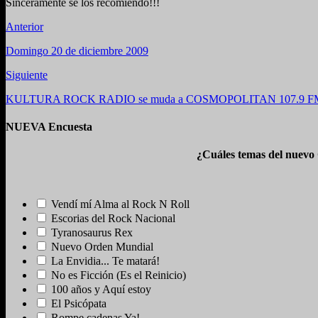
Sinceramente se los recomiendo!!!
Anterior
Domingo 20 de diciembre 2009
Siguiente
KULTURA ROCK RADIO se muda a COSMOPOLITAN 107.9 FM 
NUEVA Encuesta
¿Cuáles temas del nuevo
Vendí mí Alma al Rock N Roll
Escorias del Rock Nacional
Tyranosaurus Rex
Nuevo Orden Mundial
La Envidia... Te matará!
No es Ficción (Es el Reinicio)
100 años y Aquí estoy
El Psicópata
Rompe cadenas Ya!