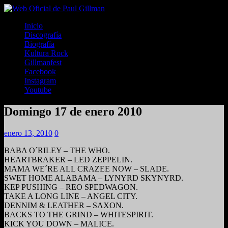
Inicio
Discografía
Biografía
Kultura Rock
Gillmanfest
Facebook
Instagram
Youtube
Domingo 17 de enero 2010
enero 13, 2010
0
BABA O´RILEY – THE WHO.
HEARTBRAKER – LED ZEPPELIN.
MAMA WE´RE ALL CRAZEE NOW – SLADE.
SWET HOME ALABAMA – LYNYRD SKYNYRD.
KEP PUSHING – REO SPEDWAGON.
TAKE A LONG LINE – ANGEL CITY.
DENNIM & LEATHER – SAXON.
BACKS TO THE GRIND – WHITESPIRIT.
KICK YOU DOWN – MALICE.