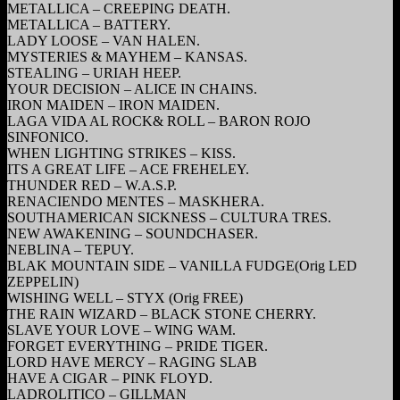
METALLICA – CREEPING DEATH.
METALLICA – BATTERY.
LADY LOOSE – VAN HALEN.
MYSTERIES & MAYHEM – KANSAS.
STEALING – URIAH HEEP.
YOUR DECISION – ALICE IN CHAINS.
IRON MAIDEN – IRON MAIDEN.
LAGA VIDA AL ROCK& ROLL – BARON ROJO
SINFONICO.
WHEN LIGHTING STRIKES – KISS.
ITS A GREAT LIFE – ACE FREHELEY.
THUNDER RED – W.A.S.P.
RENACIENDO MENTES – MASKHERA.
SOUTHAMERICAN SICKNESS – CULTURA TRES.
NEW AWAKENING – SOUNDCHASER.
NEBLINA – TEPUY.
BLAK MOUNTAIN SIDE – VANILLA FUDGE(Orig LED
ZEPPELIN)
WISHING WELL – STYX (Orig FREE)
THE RAIN WIZARD – BLACK STONE CHERRY.
SLAVE YOUR LOVE – WING WAM.
FORGET EVERYTHING – PRIDE TIGER.
LORD HAVE MERCY – RAGING SLAB
HAVE A CIGAR – PINK FLOYD.
LADROLITICO – GILLMAN