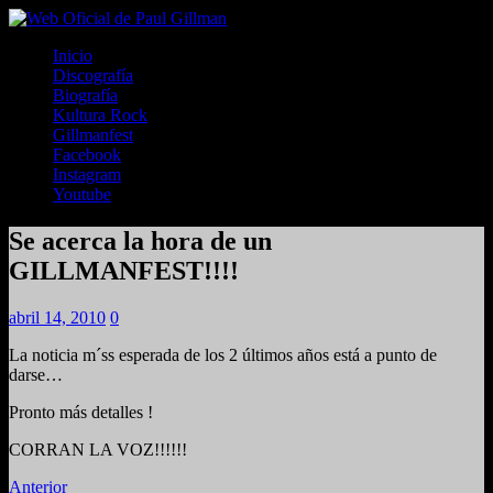
Inicio
Discografía
Biografía
Kultura Rock
Gillmanfest
Facebook
Instagram
Youtube
Se acerca la hora de un
GILLMANFEST!!!!
abril 14, 2010
0
La noticia m´ss esperada de los 2 últimos años está a punto de
darse…
Pronto más detalles !
CORRAN LA VOZ!!!!!!
Anterior