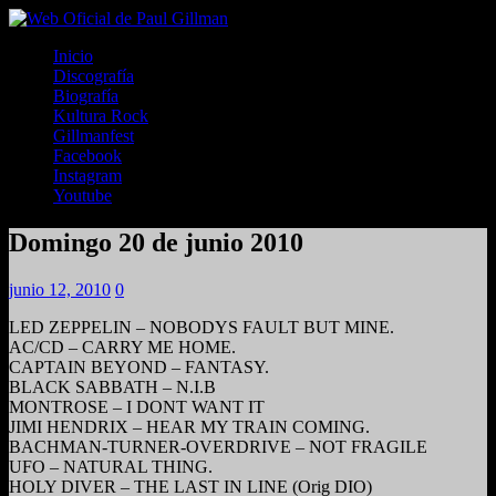
Inicio
Discografía
Biografía
Kultura Rock
Gillmanfest
Facebook
Instagram
Youtube
Domingo 20 de junio 2010
junio 12, 2010
0
LED ZEPPELIN – NOBODYS FAULT BUT MINE.
AC/CD – CARRY ME HOME.
CAPTAIN BEYOND – FANTASY.
BLACK SABBATH – N.I.B
MONTROSE – I DONT WANT IT
JIMI HENDRIX – HEAR MY TRAIN COMING.
BACHMAN-TURNER-OVERDRIVE – NOT FRAGILE
UFO – NATURAL THING.
HOLY DIVER – THE LAST IN LINE (Orig DIO)