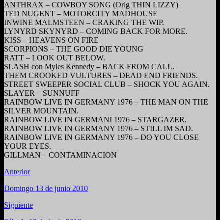
ANTHRAX – COWBOY SONG (Orig THIN LIZZY)
TED NUGENT – MOTORCITY MADHOUSE
INWINE MALMSTEEN – CRAKING THE WIP.
LYNYRD SKYNYRD – COMING BACK FOR MORE.
KISS – HEAVENS ON FIRE
SCORPIONS – THE GOOD DIE YOUNG
RATT – LOOK OUT BELOW.
SLASH con Myles Kennedy – BACK FROM CALL.
THEM CROOKED VULTURES – DEAD END FRIENDS.
STREET SWEEPER SOCIAL CLUB – SHOCK YOU AGAIN.
SLAYER – SUNNUFF
RAINBOW LIVE IN GERMANY 1976 – THE MAN ON THE
SILVER MOUNTAIN.
RAINBOW LIVE IN GERMANI 1976 – STARGAZER.
RAINBOW LIVE IN GERMANY 1976 – STILL IM SAD.
RAINBOW LIVE IN GERMANY 1976 – DO YOU CLOSE
YOUR EYES.
GILLMAN – CONTAMINACION
Anterior
Domingo 13 de junio 2010
Siguiente