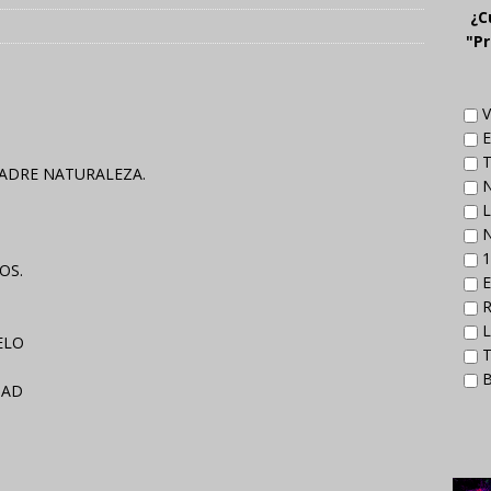
¿C
"Pr
V
E
T
ADRE NATURALEZA.
N
L
N
1
OS.
E
R
L
ELO
T
B
DAD