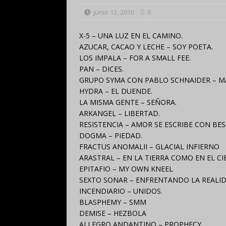
junio 12, 2010
0
X-5 – UNA LUZ EN EL CAMINO.
AZUCAR, CACAO Y LECHE – SOY POETA.
LOS IMPALA – FOR A SMALL FEE.
PAN – DICES.
GRUPO SYMA CON PABLO SCHNAIDER – M
HYDRA – EL DUENDE.
LA MISMA GENTE – SEÑORA.
ARKANGEL – LIBERTAD.
RESISTENCIA – AMOR SE ESCRIBE CON BES
DOGMA – PIEDAD.
FRACTUS ANOMALII – GLACIAL INFIERNO
ARASTRAL – EN LA TIERRA COMO EN EL CI
EPITAFIO – MY OWN KNEEL
SEXTO SONAR – ENFRENTANDO LA REALI
INCENDIARIO – UNIDOS.
BLASPHEMY – SMM
DEMISE – HEZBOLA
ALLEGRO ANDANTINO – PROPHECY