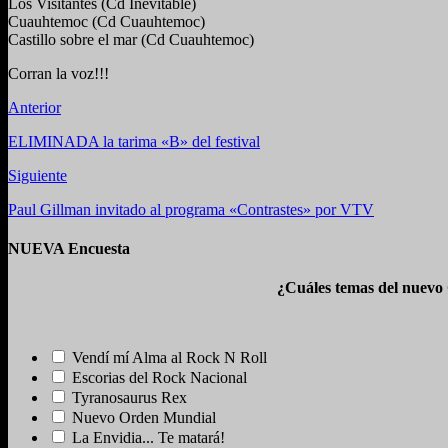
Los Visitantes (Cd Inevitable)
Cuauhtemoc (Cd Cuauhtemoc)
Castillo sobre el mar (Cd Cuauhtemoc)
Corran la voz!!!
Anterior
ELIMINADA la tarima «B» del festival
Siguiente
Paul Gillman invitado al programa «Contrastes» por VTV
NUEVA Encuesta
¿Cuáles temas del nuevo
Vendí mí Alma al Rock N Roll
Escorias del Rock Nacional
Tyranosaurus Rex
Nuevo Orden Mundial
La Envidia... Te matará!