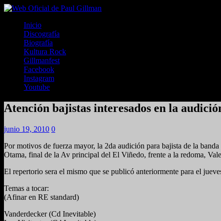
Inicio
Discografía
Biografía
Kultura Rock
Gillmanfest
Facebook
Instagram
Youtube
Atención bajistas interesados en la audi
junio 19, 2010
0
Por motivos de fuerza mayor, la 2da audición para bajista de la ba
Otama, final de la Av principal del El Viñedo, frente a la redoma, Va
El repertorio sera el mismo que se publicó anteriormente para el juev
Temas a tocar:
(Afinar en RE standard)
Vanderdecker (Cd Inevitable)