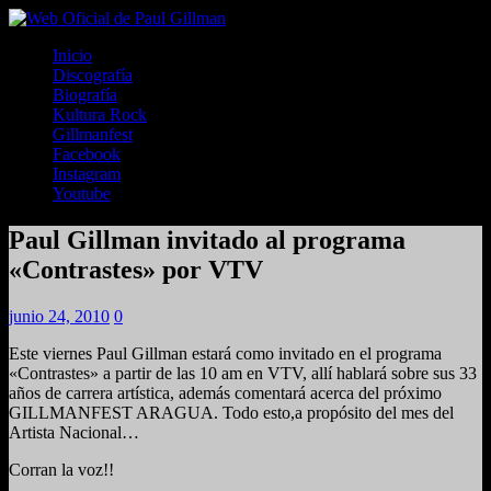
Inicio
Discografía
Biografía
Kultura Rock
Gillmanfest
Facebook
Instagram
Youtube
Paul Gillman invitado al programa
«Contrastes» por VTV
junio 24, 2010
0
Este viernes Paul Gillman estará como invitado en el programa
«Contrastes» a partir de las 10 am en VTV, allí hablará sobre sus 33
años de carrera artística, además comentará acerca del próximo
GILLMANFEST ARAGUA. Todo esto,a propósito del mes del
Artista Nacional…
Corran la voz!!