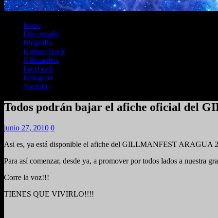
Inicio
Discografía
Biografía
Kultura Rock
Gillmanfest
Facebook
Instagram
Youtube
Todos podrán bajar el afiche oficial 
junio 27, 2010
0
Asi es, ya está disponible el afiche del GILLMANFEST ARAGUA 2010 p
Para así comenzar, desde ya, a promover por todos lados a nuest
Corre la voz!!!
TIENES QUE VIVIRLO!!!!