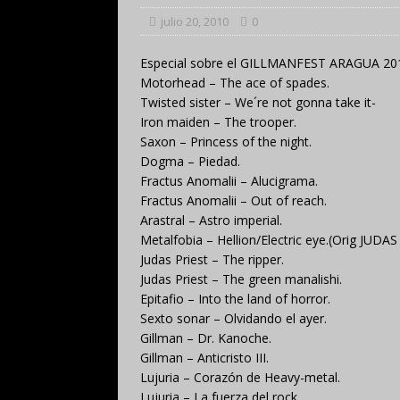
julio 20, 2010
0
Especial sobre el GILLMANFEST ARAGUA 20
Motorhead – The ace of spades.
Twisted sister – We´re not gonna take it-
Iron maiden – The trooper.
Saxon – Princess of the night.
Dogma – Piedad.
Fractus Anomalii – Alucigrama.
Fractus Anomalii – Out of reach.
Arastral – Astro imperial.
Metalfobia – Hellion/Electric eye.(Orig JUDAS
Judas Priest – The ripper.
Judas Priest – The green manalishi.
Epitafio – Into the land of horror.
Sexto sonar – Olvidando el ayer.
Gillman – Dr. Kanoche.
Gillman – Anticristo III.
Lujuria – Corazón de Heavy-metal.
Lujuria – La fuerza del rock.