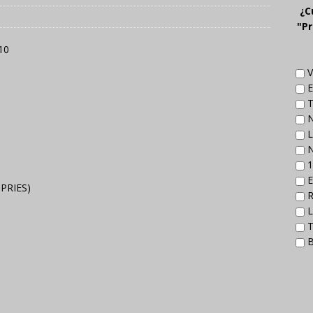
¿C
"Pr
10
V
E
T
N
L
N
1
E
 PRIES)
R
L
T
B