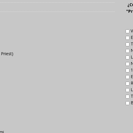
¿C
"Pr
V
E
T
N
 Priest)
L
N
1
E
R
L
T
B
mi.