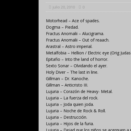
julio 20, 2010
0
Motorhead – Ace of spades.
Dogma – Piedad.
Fractus Anomalii – Alucigrama.
Fractus Anomalii – Out of reaach.
Arastral – Astro imperial.
Metalfobia – Hellion / Electric eye (Orig Judas
Epitafio – Into the land of horror.
Sexto Sonar – Olvidando el ayer.
Holy Diver – The last in line.
Gillman – Dr. Kanoche.
Gillman – Anticristo III.
Lujuria – Corazón de Heavy- Metal.
Lujuria – La fuerza del rock.
Lujuria – Joda quien joda.
Lujuria – Noche de Rock & Roll.
Lujuria – Destrucción.
Lujuria – Hijos de la furia.
Lujuria – Dejad que los niños se acerquen a 