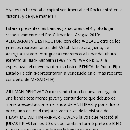
Y ya es un hecho «La capital sentimental del Rock» entró en la
historia, y de que manera!!!
Estaràn presentes las bandas ganadoras del 4 y 5to lugar
respectivamente del Pre-Gillmanfest Aragua 2010:
ALDEBARAN y DESTRUCTOR, con ellos X-BLADE otro de los
grandes representantes del Metal clásico aragueño, de
Acarigua. Estado Portuguesa tendremos a la banda tributo
extremo al Black Sabbath (1969-1979) WAR PIGS, a la
esperanza del nuevo hard-rock clàsico ETNICA de Punto Fijo,
Estado Falcón (Representaron a Venezuela en el mas reciente
concierto de MEGADETH).
GILLMAN RENOVADO mostrando toda la nueva energía de
una banda totalmente joven y contundente que debutó de
manera espectacular en el show de ANTHRAX, y por si fuera
poco, uno de los 4 mejores vocalistas de la historia del
HEAVY-METAL: TIM «RIPPER» OWENS la voz que rescató al
JUDAS PRIESTen los 90`s y que también formó parte de ICED
EARTH, actualmente milita en la banda de YNWINE