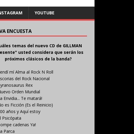
NSTAGRAM
YOUTUBE
VA ENCUESTA
uáles temas del nuevo CD de GILLMAN
esente" usted considera que serán los
próximos clásicos de la banda?
endí mí Alma al Rock N Roll
scorias del Rock Nacional
yranosaurus Rex
uevo Orden Mundial
a Envidia... Te matará!
o es Ficción (Es el Reinicio)
00 años y Aquí estoy
l Psicópata
ompe cadenas Ya!
a Parca