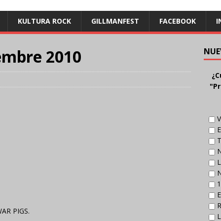
KULTURA ROCK
GILLMANFEST
FACEBOOK
I
embre 2010
NUE
¿C
"Pr
V
E
T
N
L
N
1
E
R
AR PIGS.
L