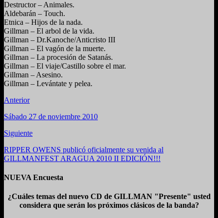
Destructor – Animales.
Aldebarán – Touch.
Etnica – Hijos de la nada.
Gillman – El arbol de la vida.
Gillman – Dr.Kanoche/Anticristo III
Gillman – El vagón de la muerte.
Gillman – La procesión de Satanás.
Gillman – El viaje/Castillo sobre el mar.
Gillman – Asesino.
Gillman – Levántate y pelea.
Anterior
Sábado 27 de noviembre 2010
Siguiente
RIPPER OWENS publicó oficialmente su venida al
GILLMANFEST ARAGUA 2010 II EDICIÓN!!!
NUEVA Encuesta
¿Cuáles temas del nuevo CD de GILLMAN "Presente" usted
considera que serán los próximos clásicos de la banda?