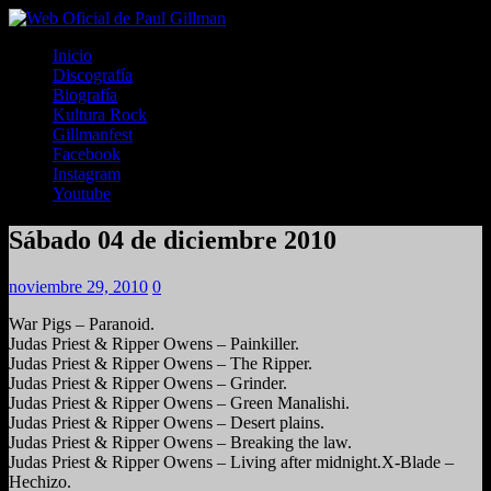
Inicio
Discografía
Biografía
Kultura Rock
Gillmanfest
Facebook
Instagram
Youtube
Sábado 04 de diciembre 2010
noviembre 29, 2010
0
War Pigs – Paranoid.
Judas Priest & Ripper Owens – Painkiller.
Judas Priest & Ripper Owens – The Ripper.
Judas Priest & Ripper Owens – Grinder.
Judas Priest & Ripper Owens – Green Manalishi.
Judas Priest & Ripper Owens – Desert plains.
Judas Priest & Ripper Owens – Breaking the law.
Judas Priest & Ripper Owens – Living after midnight.X-Blade –
Hechizo.