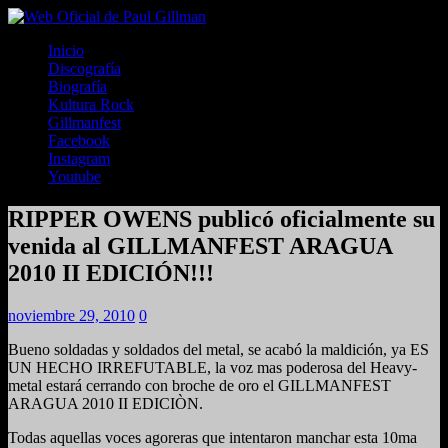
Inicio
Discografía
Biografía
Kultura Rock
Gillmanfest
Facebook
Instagram
Youtube
RIPPER OWENS publicó oficialmente su
venida al GILLMANFEST ARAGUA
2010 II EDICIÓN!!!
noviembre 29, 2010
0
Bueno soldadas y soldados del metal, se acabó la maldición, ya ES
UN HECHO IRREFUTABLE, la voz mas poderosa del Heavy-
metal estará cerrando con broche de oro el GILLMANFEST
ARAGUA 2010 II EDICIÒN.
Todas aquellas voces agoreras que intentaron manchar esta 10ma