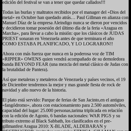
edición del festival se van a tener que quedar callados!!!
Todas las burlas y maltratos recibidos por el manager del «Dios del
metal» en Octubre han quedado atrás… Paul Gillman en alianza con
Manuel Díaz de la empresa Aleindigo nunca se dieron por vencidos
y decidieron tomar posesión del último dìa de la feria «Aragua en
Marcha», para llevar a cabo la misión: que los clásicos de JUDAS
PRIEST sonaran en Venezuela antes de que terminara el año
COMO ESTABA PLANIFICADO, Y LO LOGRARON!!
Ahora con más fuerza que nunca en la poderosa voz de TIM
«RIPPER» OWENS quien vendrá acompañado de su demoledora
banda BEYOND FEAR (una mezcla del metal clásico de Judas con
la brutalidad de Pantera).
Así que metaleras y metaleros de Venezuela y países vecinos, el 19
de Diciembre tendremos la mejor y mas grande fiesta de rock de
navidad y año nuevo de la historia.
El plato está servido: Parque de ferias de San Jacinto,en el antiguo
«fangódromo», ahora con estacionamiento para 2.500 automóviles,
capacidad del lugar: 25.000 personas,tarima triplicada en relación
con la edición de Agosto, 6 bandas nacionales: WAR PIGS y su
tributo extremo al Black Sabbath, los clasificados en el pre-
gillmanfest Aragua 2010: X-BLADE, ALDEBARAN y