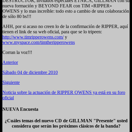
DESTRUCTOR, invitados especiales ETNICA, GILLMAN con su
nueva formación y BEYOND FEAR con TIM «RIPPER»
OWENS y lo mas increíble: todo esto a cambio de una colaboración
de sólo 80 bs!!!
AHH, por si acaso no creen lo de la confirmación de RIPPER, aquí
tienen el link de su web oficial, para que se lo tripeen:
http://www.timripperowens.com/
y
www.myspace.com/timtheripperowens
Corran la voz!!!
Anterior
Sábado 04 de diciembre 2010
Siguiente
Noticia sobre la actuación de RIPPER OWENS ya está en su foro
oficial
NUEVA Encuesta
¿Cuáles temas del nuevo CD de GILLMAN "Presente" usted
considera que serán los próximos clásicos de la banda?