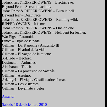
JudasPriest & RIPPER OWENS – Electric eye.
Beyond Fear – Scream machine.
Judas Priest & RIPPER OWENS – Burn in hell.
Beyond fear – Death race.
Judas Priest & RIPPER OWENS – Running wild.
RIPPER OWENS – It is me.
Judas Priest & RIPPER OWENS – One on one.
JudasPriest & RIPPER OWENS – Hell bent for leather.
War Pigs – Paranoid.
Etnica – Hijos de la nada.
Gillman – Dr. Kanoche / Anticristo III
Gillman – El arbol de la vida.
Gillman – El vagón de la muerte.
X-Blade – Hechizo.
Destructor – Animales.
Aldebaran – Touch.
Gillman – La procesión de Satanás.
Gillman – Asesino.
Arkangel – El viaje / Castillo sobre el mar.
Gillman – Los visitantes.
Gillman – Levántate y pelea.
Anterior
Sábado 18 de diciembre 2010