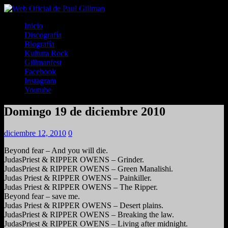
Inicio
Discografía
Biografía
Kultura Rock
Gillmanfest
Facebook
Instagram
Youtube
Domingo 19 de diciembre 2010
diciembre 12, 2010
0
Beyond fear – And you will die.
JudasPriest & RIPPER OWENS – Grinder.
JudasPriest & RIPPER OWENS – Green Manalishi.
Judas Priest & RIPPER OWENS – Painkiller.
Judas Priest & RIPPER OWENS – The Ripper.
Beyond fear – save me.
Judas Priest & RIPPER OWENS – Desert plains.
JudasPriest & RIPPER OWENS – Breaking the law.
JudasPriest & RIPPER OWENS – Living after midnight.