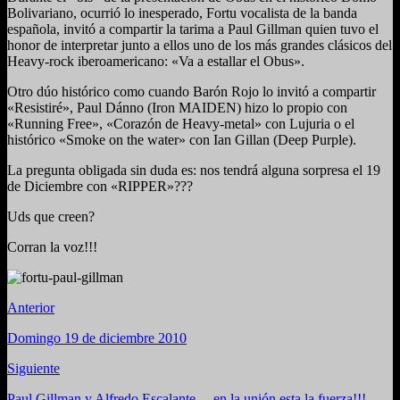
Bolivariano, ocurrió lo inesperado, Fortu vocalista de la banda
española, invitó a compartir la tarima a Paul Gillman quien tuvo el
honor de interpretar junto a ellos uno de los más grandes clásicos del
Heavy-rock iberoamericano: «Va a estallar el Obus».
Otro dúo histórico como cuando Barón Rojo lo invitó a compartir
«Resistiré», Paul Dánno (Iron MAIDEN) hizo lo propio con
«Running Free», «Corazón de Heavy-metal» con Lujuria o el
histórico «Smoke on the water» con Ian Gillan (Deep Purple).
La pregunta obligada sin duda es: nos tendrá alguna sorpresa el 19
de Diciembre con «RIPPER»???
Uds que creen?
Corran la voz!!!
Anterior
Domingo 19 de diciembre 2010
Siguiente
Paul Gillman y Alfredo Escalante… en la unión esta la fuerza!!!