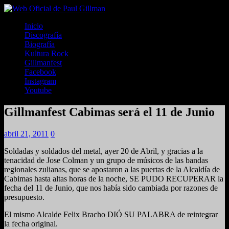
Inicio
Discografía
Biografía
Kultura Rock
Gillmanfest
Facebook
Instagram
Youtube
Gillmanfest Cabimas será el 11 de Junio
abril 21, 2011
0
Soldadas y soldados del metal, ayer 20 de Abril, y gracias a la
tenacidad de Jose Colman y un grupo de músicos de las bandas
regionales zulianas, que se apostaron a las puertas de la Alcaldía de
Cabimas hasta altas horas de la noche, SE PUDO RECUPERAR la
fecha del 11 de Junio, que nos había sido cambiada por razones de
presupuesto.
El mismo Alcalde Felix Bracho DIÓ SU PALABRA de reintegrar
la fecha original.