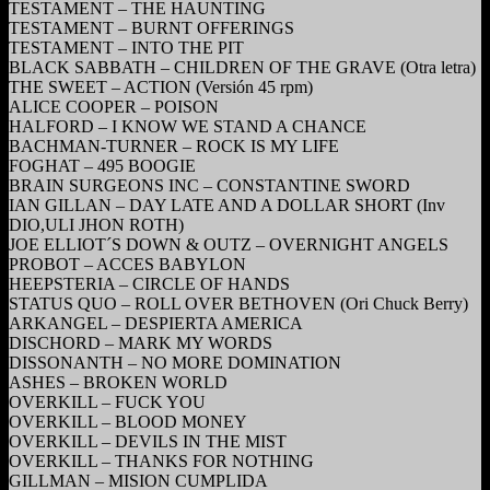
TESTAMENT – THE HAUNTING
TESTAMENT – BURNT OFFERINGS
TESTAMENT – INTO THE PIT
BLACK SABBATH – CHILDREN OF THE GRAVE (Otra letra)
THE SWEET – ACTION (Versión 45 rpm)
ALICE COOPER – POISON
HALFORD – I KNOW WE STAND A CHANCE
BACHMAN-TURNER – ROCK IS MY LIFE
FOGHAT – 495 BOOGIE
BRAIN SURGEONS INC – CONSTANTINE SWORD
IAN GILLAN – DAY LATE AND A DOLLAR SHORT (Inv
DIO,ULI JHON ROTH)
JOE ELLIOT´S DOWN & OUTZ – OVERNIGHT ANGELS
PROBOT – ACCES BABYLON
HEEPSTERIA – CIRCLE OF HANDS
STATUS QUO – ROLL OVER BETHOVEN (Ori Chuck Berry)
ARKANGEL – DESPIERTA AMERICA
DISCHORD – MARK MY WORDS
DISSONANTH – NO MORE DOMINATION
ASHES – BROKEN WORLD
OVERKILL – FUCK YOU
OVERKILL – BLOOD MONEY
OVERKILL – DEVILS IN THE MIST
OVERKILL – THANKS FOR NOTHING
GILLMAN – MISION CUMPLIDA