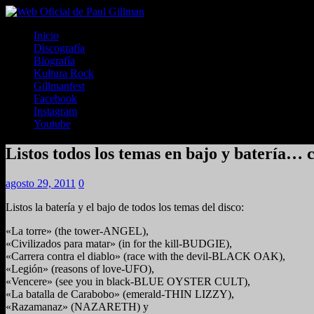
Inicio
Discografía
Biografía
Kultura Rock
Gillmanfest
Facebook
Instagram
Youtube
Listos todos los temas en bajo y batería… 
agosto 29, 2011
0
Listos la batería y el bajo de todos los temas del disco:
«La torre» (the tower-ANGEL),
«Civilizados para matar» (in for the kill-BUDGIE),
«Carrera contra el diablo» (race with the devil-BLACK OAK),
«Legión» (reasons of love-UFO),
«Vencere» (see you in black-BLUE OYSTER CULT),
«La batalla de Carabobo» (emerald-THIN LIZZY),
«Razamanaz» (NAZARETH) y