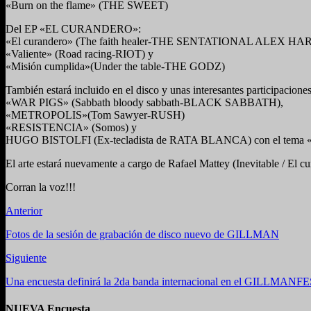
«Burn on the flame» (THE SWEET)
Del EP «EL CURANDERO»:
«El curandero» (The faith healer-THE SENTATIONAL ALEX H
«Valiente» (Road racing-RIOT) y
«Misión cumplida»(Under the table-THE GODZ)
También estará incluido en el disco y unas interesantes participacio
«WAR PIGS» (Sabbath bloody sabbath-BLACK SABBATH),
«METROPOLIS»(Tom Sawyer-RUSH)
«RESISTENCIA» (Somos) y
HUGO BISTOLFI (Ex-tecladista de RATA BLANCA) con el tema «La 
El arte estará nuevamente a cargo de Rafael Mattey (Inevitable / El cu
Corran la voz!!!
Anterior
Fotos de la sesión de grabación de disco nuevo de GILLMAN
Siguiente
Una encuesta definirá la 2da banda internacional en el GILLM
NUEVA Encuesta