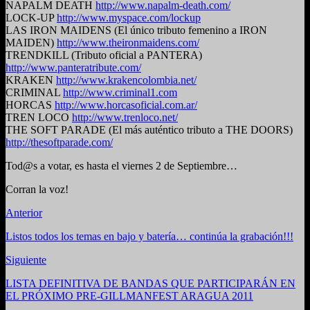
NAPALM DEATH
http://www.napalm-death.com/
LOCK-UP
http://www.myspace.com/lockup
LAS IRON MAIDENS (El único tributo femenino a IRON
MAIDEN)
http://www.theironmaidens.com/
TRENDKILL (Tributo oficial a PANTERA)
http://www.panteratribute.com/
KRAKEN
http://www.krakencolombia.net/
CRIMINAL
http://www.criminal1.com
HORCAS
http://www.horcasoficial.com.ar/
TREN LOCO
http://www.trenloco.net/
THE SOFT PARADE (El más auténtico tributo a THE DOORS)
http://thesoftparade.com/
Tod@s a votar, es hasta el viernes 2 de Septiembre…
Corran la voz!
Anterior
Listos todos los temas en bajo y batería… continúa la grabación!!!
Siguiente
LISTA DEFINITIVA DE BANDAS QUE PARTICIPARÁN EN
EL PRÓXIMO PRE-GILLMANFEST ARAGUA 2011