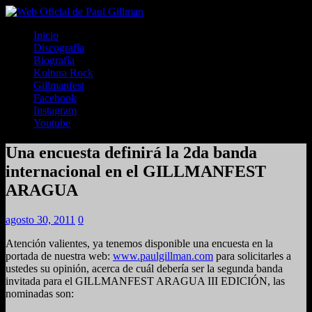
Inicio
Discografía
Biografía
Kultura Rock
Gillmanfest
Facebook
Instagram
Youtube
Una encuesta definirá la 2da banda
internacional en el GILLMANFEST
ARAGUA
agosto 30, 2011
0
Atención valientes, ya tenemos disponible una encuesta en la
portada de nuestra web:
www.paulgillman.com
para solicitarles a
ustedes su opinión, acerca de cuál debería ser la segunda banda
invitada para el GILLMANFEST ARAGUA III EDICIÓN, las
nominadas son: