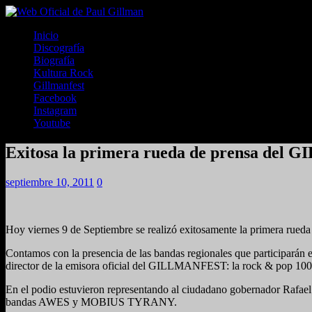
Inicio
Discografía
Biografía
Kultura Rock
Gillmanfest
Facebook
Instagram
Youtube
Exitosa la primera rueda de prensa d
septiembre 10, 2011
0
Hoy viernes 9 de Septiembre se realizó exitosamente la primera
Contamos con la presencia de las bandas regionales que participarán e
director de la emisora oficial del GILLMANFEST: la rock & pop 100.1
En el podio estuvieron representando al ciudadano gobernador Rafael Is
bandas AWES y MOBIUS TYRANY.