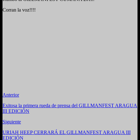
Corran la voz!!!!
Anterior
Exitosa la primera rueda de prensa del GILLMANFEST ARAGUA
III EDICIÓN
Siguiente
URIAH HEEP CERRARÁ EL GILLMANFEST ARAGUA III
EDICIÓN