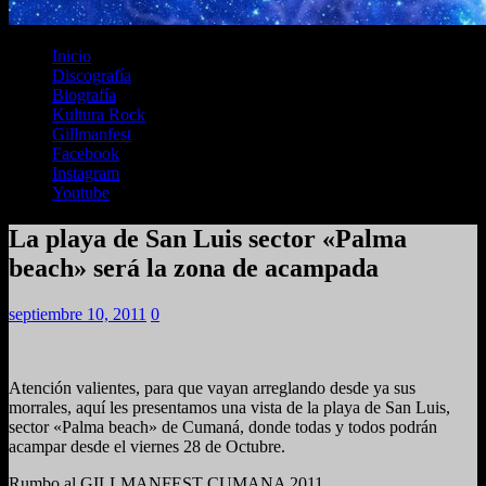
Inicio
Discografía
Biografía
Kultura Rock
Gillmanfest
Facebook
Instagram
Youtube
La playa de San Luis sector «Palma
beach» será la zona de acampada
septiembre 10, 2011
0
Atención valientes, para que vayan arreglando desde ya sus
morrales, aquí les presentamos una vista de la playa de San Luis,
sector «Palma beach» de Cumaná, donde todas y todos podrán
acampar desde el viernes 28 de Octubre.
Rumbo al GILLMANFEST CUMANA 2011.