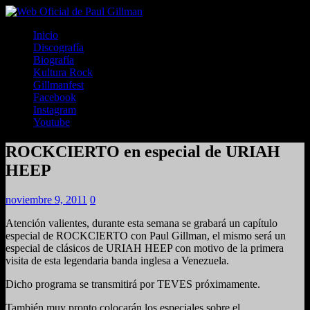
Inicio
Discografía
Biografía
Kultura Rock
Gillmanfest
Facebook
Instagram
Youtube
ROCKCIERTO en especial de URIAH
HEEP
noviembre 9, 2011
0
Atención valientes, durante esta semana se grabará un capítulo
especial de ROCKCIERTO con Paul Gillman, el mismo será un
especial de clásicos de URIAH HEEP con motivo de la primera
visita de esta legendaria banda inglesa a Venezuela.
Dicho programa se transmitirá por TEVES próximamente.
También muy pronto colocarán los especiales sobre el