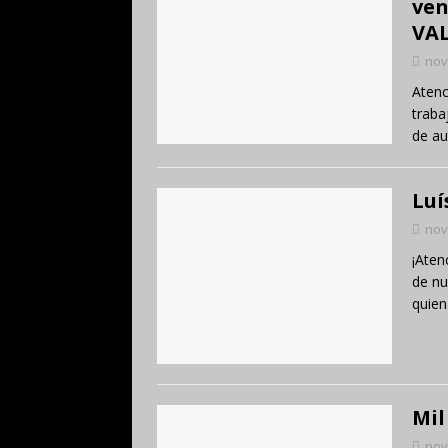
ven
VAL
nov
Atenc
traba
de a
Luí
nov
¡Aten
de nu
quien
Mil
nov