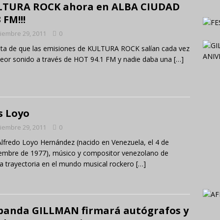
LTURA ROCK ahora en ALBA CIUDAD
 FM!!!
iembre 29, 2011
0
sta de que las emisiones de KULTURA ROCK salían cada vez
eor sonido a través de HOT 94.1 FM y nadie daba una
[…]
s Loyo
iembre 29, 2011
0
Alfredo Loyo Hernández (nacido en Venezuela, el 4 de
embre de 1977), músico y compositor venezolano de
a trayectoria en el mundo musical rockero
[…]
banda GILLMAN firmará autógrafos y