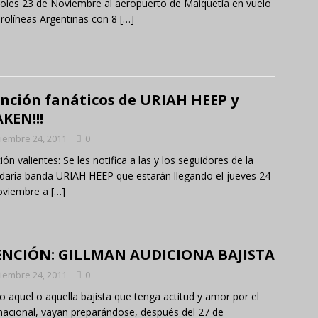
oles 23 de Noviembre al aeropuerto de Maiquetía en vuelo
rolíneas Argentinas con 8
[…]
nción fanáticos de URIAH HEEP y
KEN!!!
iembre 24, 2011
0
ión valientes: Se les notifica a las y los seguidores de la
daria banda URIAH HEEP que estarán llegando el jueves 24
oviembre a
[…]
ENCIÓN: GILLMAN AUDICIONA BAJISTA
iembre 24, 2011
0
o aquel o aquella bajista que tenga actitud y amor por el
nacional, vayan preparándose, después del 27 de