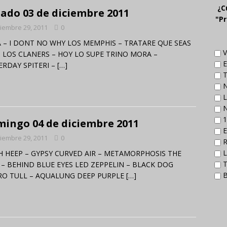
¿C
ado 03 de diciembre 2011
"Pr
iembre 29, 2011
0
 – I DONT NO WHY LOS MEMPHIS – TRATARE QUE SEAS
V
Z LOS CLANERS – HOY LO SUPE TRINO MORA –
E
ERDAY SPITERI –
[…]
T
N
L
N
1
ingo 04 de diciembre 2011
E
iembre 29, 2011
0
R
L
H HEEP – GYPSY CURVED AIR – METAMORPHOSIS THE
T
– BEHIND BLUE EYES LED ZEPPELIN – BLACK DOG
B
RO TULL – AQUALUNG DEEP PURPLE
[…]