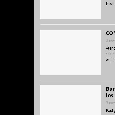
Novie
CO
nov
Atenc
salud
espal
Ban
los
nov
Paul 