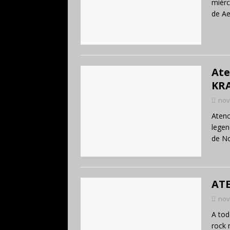
miérc
de Ae
Ate
KRA
nov
Atenc
legen
de N
AT
nov
A tod
rock 