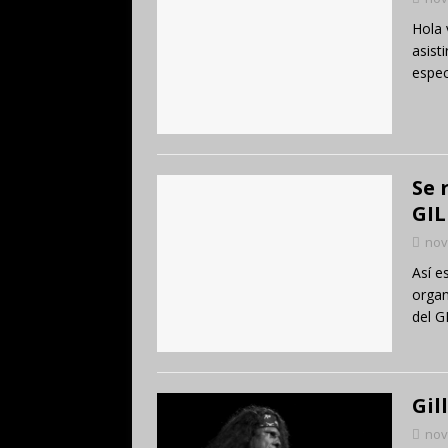
Hola 
asist
espec
Se 
GIL
nov
Así e
organ
del 
Gil
nov