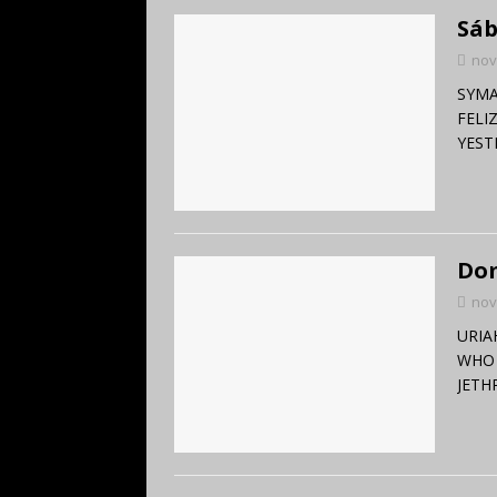
Sáb
nov
SYMA
FELI
YEST
Dom
nov
URIA
WHO 
JETH