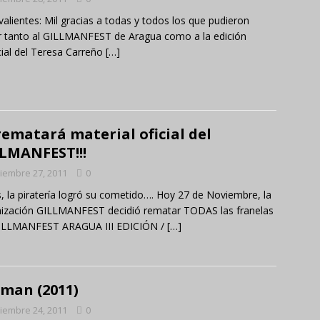
valientes: Mil gracias a todas y todos los que pudieron
ir tanto al GILLMANFEST de Aragua como a la edición
ial del Teresa Carreño
[…]
rematará material oficial del
LMANFEST!!!
iembre 27, 2011
0
s, la piratería logró su cometido…. Hoy 27 de Noviembre, la
ización GILLMANFEST decidió rematar TODAS las franelas
GILLMANFEST ARAGUA III EDICIÓN /
[…]
lman (2011)
iembre 24, 2011
0