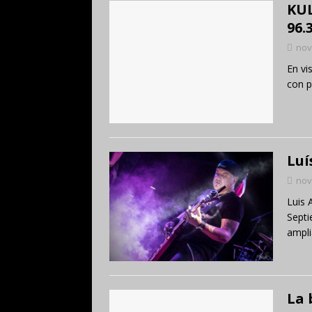
KU
96.3
nov
En vi
con p
Luí
nov
Luis 
Septi
ampli
La 