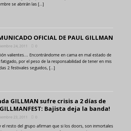
mbre se abrirán las
[…]
MUNICADO OFICIAL DE PAUL GILLMAN
iembre 24, 2011
0
ión valientes…. Encontrándome en cama en mal estado de
 fatigado, por el peso de la responsabilidad de tener en mis
das 2 festivales seguidos,
[…]
da GILLMAN sufre crisis a 2 días de
 GILLMANFEST: Bajista deja la banda!
iembre 23, 2011
0
y el resto del grupo afirman que si los doors, son inmortales