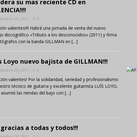
dera su mas reciente CD en
ENCIA!!!!
iembre 29, 2011
0
ión valientes!!!! Habrá una jornada de venta del nuevo
jo discográfico «Tributo a los desconocidos» (2011) y firma
utógrafos con la banda GILLMAN en
[…]
s Loyo nuevo bajista de GILLMAN!!!
iembre 29, 2011
0
ción valientes! Por la solidaridad, seriedad y profesionalismo
estro técnico de guitarra y excelente guitarrista LUÍS LOYO,
 asumió las riendas del bajo con
[…]
 gracias a todas y todos!!!
iembre 28, 2011
0