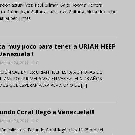
ción actual: Voz: Paul Gillman Bajo: Roxana Herrera
rra: Rafael Agar Guitarra: Luís Loyo Guitarra: Alejandro Lobo
ía: Rubén Limas
ta muy poco para tener a URIAH HEEP
Venezuela !
iembre 24, 2011
0
CIÓN VALIENTES: URIAH HEEP ESTA A 3 HORAS DE
RIZAR POR PRIMERA VEZ EN VENEZUELA. 43 AÑOS
MOS QUE ESPERAR PARA VER A UNO DE
[…]
undo Coral llegó a Venezuela!!!
iembre 24, 2011
0
ión valientes.: Facundo Coral llegó a las 11:45 pm del