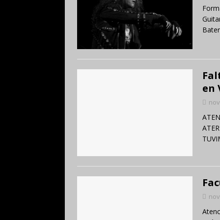
Forma
Guita
Bater
Fal
en 
nov
ATEN
ATER
TUVI
Fac
nov
Atenc